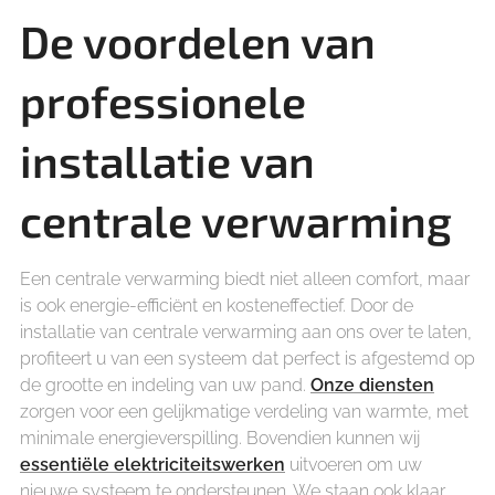
De voordelen van
professionele
installatie van
centrale verwarming
Een centrale verwarming biedt niet alleen comfort, maar
is ook energie-efficiënt en kosteneffectief. Door de
installatie van centrale verwarming aan ons over te laten,
profiteert u van een systeem dat perfect is afgestemd op
de grootte en indeling van uw pand.
Onze diensten
zorgen voor een gelijkmatige verdeling van warmte, met
minimale energieverspilling. Bovendien kunnen wij
essentiële elektriciteitswerken
uitvoeren om uw
nieuwe systeem te ondersteunen. We staan ook klaar